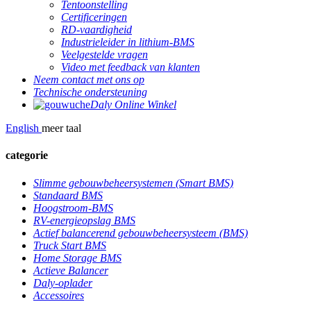
Tentoonstelling
Certificeringen
RD-vaardigheid
Industrieleider in lithium-BMS
Veelgestelde vragen
Video met feedback van klanten
Neem contact met ons op
Technische ondersteuning
Daly Online Winkel
English
meer taal
categorie
Slimme gebouwbeheersystemen (Smart BMS)
Standaard BMS
Hoogstroom-BMS
RV-energieopslag BMS
Actief balancerend gebouwbeheersysteem (BMS)
Truck Start BMS
Home Storage BMS
Actieve Balancer
Daly-oplader
Accessoires