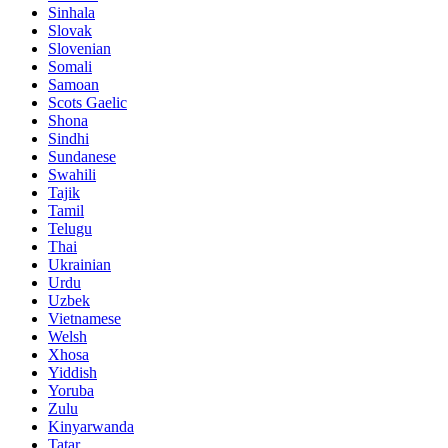
Sinhala
Slovak
Slovenian
Somali
Samoan
Scots Gaelic
Shona
Sindhi
Sundanese
Swahili
Tajik
Tamil
Telugu
Thai
Ukrainian
Urdu
Uzbek
Vietnamese
Welsh
Xhosa
Yiddish
Yoruba
Zulu
Kinyarwanda
Tatar